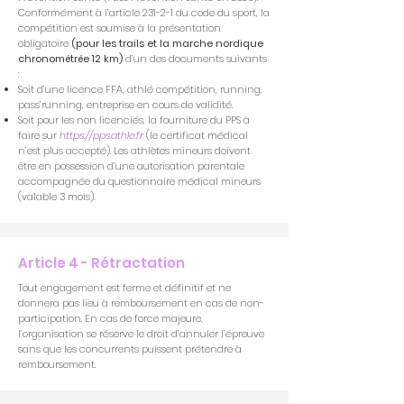
Conformément à l’article 231-2-1 du code du sport, la
compétition est soumise à la présentation
obligatoire
(pour les trails et la marche nordique
chronométrée 12 km)
d’un des documents suivants
:
Soit d’une licence FFA, athlé compétition, running,
pass’running, entreprise en cours de validité.
Soit pour les non licenciés, la fourniture du PPS à
faire sur
https://pps.athle.fr
(le certificat médical
n’est plus accepté). Les athlètes mineurs doivent
être en possession d’une autorisation parentale
accompagnée du questionnaire médical mineurs
(valable 3 mois).
Article 4 - Rétractation
Tout engagement est ferme et définitif et ne
donnera pas lieu à remboursement en cas de non-
participation. En cas de force majeure,
l’organisation se réserve le droit d’annuler l’épreuve
sans que les concurrents puissent prétendre à
remboursement.