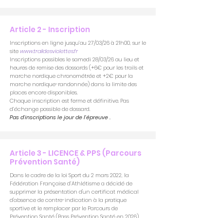
Article 2 - Inscription
Inscriptions en ligne jusqu’au 27/03/26 à 21h00, sur le
site
www.traildesviolettes.fr
Inscriptions possibles le samedi 28/03/26 au lieu et
heures de remise des dossards (+6€ pour les trails et
marche nordique chronométrée et +2€ pour la
marche nordique-randonnée) dans la limite des
places encore disponibles.
Chaque inscription est ferme et définitive. Pas
d’échange possible de dossard.
Pas d’inscriptions le jour de l’épreuve .
Article 3 - LICENCE & PPS (Parcours
Prévention Santé)
Dans le cadre de la loi Sport du 2 mars 2022, la
Fédération Française d’Athlétisme a décidé de
supprimer la présentation d'un certificat médical
d'absence de contre-indication à la pratique
sportive et le remplacer par le Parcours de
Prévention Santé (Pass Prévention Santé en 2026).