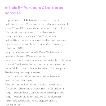
Article 5 - Parcours & barrières
horaires
Le parcours trail 42 km s’effectuera en semi-
autonomie, avec 2 ravitaillements (après environ 11
km et 28 km). Se munir d’un contenant afin de se
faire servir les boissons disponibles, merci.
Les autres parcours seront à effectuer en
autosuffisance, les concurrents devront prendre
avec eux eau et solide en quantité suffisante (au
minimum 0,5l).
Les parcours seront balisés. Des officiels seront
positionnés sur différents points.
Les concurrents s’engagent à respecter le code de la
route et à suivre les indications du personnel de
sécurité. En cas contraire, l’organisation ne pourra
être tenue pour responsable.
Une structure médicale sera présente sur le
parcours et à l’arrivée.
Tout concurrent est tenu à assistance en cas
d’accident d’un autre concurrent et à prévenir
l’organisation. Tout abandon doit être signalé à
l’organisation via le n° précisé sur le dossard.
A l’arrivée, les concurrents disposeront d’un
ravitaillement