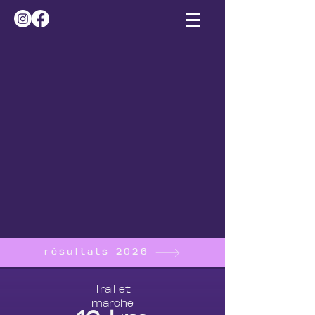
0
É
E
1
D
I
T
I
O
N
6
D
2
I
M
0
2
A
N
S
R
C
A
H
M
E
2
9
résultats 2026
Trail et
marche