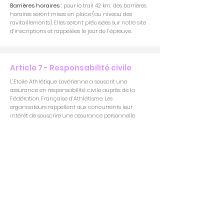
Barrières horaires :
pour le trail 42 km, des barrières
horaires seront mises en place (au niveau des
ravitaillements). Elles seront précisées sur notre site
d’inscriptions et rappelées le jour de l’épreuve.
Article 7 - Responsabilité civile
L’Etoile Athlétique Lovérienne a souscrit une
assurance en responsabilité civile auprès de la
Fédération Française d’Athlétisme. Les
organisateurs rappellent aux concurrents leur
intérêt de souscrire une assurance personnelle
couvrant les dommages corporels auxquels leur
pratique peut les exposer (article L321-4 du code du
sport).
Article 6 - Remise et retrait des
dossards
Le samedi de 10h à 12h puis de 14h à 17h chez
Foulées Louviers.
Le dimanche à partir de 7h00 sur le site de départ.